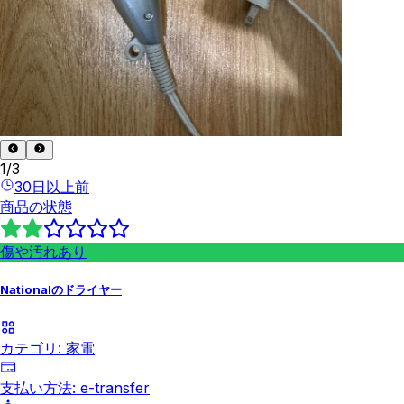
1
/
3
30日以上前
商品の状態
傷や汚れあり
Nationalのドライヤー
カテゴリ:
家電
支払い方法:
e-transfer