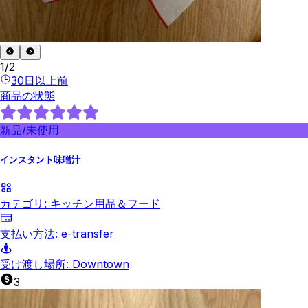
1
/
2
30日以上前
商品の状態
新品/未使用
インスタント味噌汁
カテゴリ:
キッチン用品＆フード
支払い方法:
e-transfer
受け渡し場所:
Downtown
3