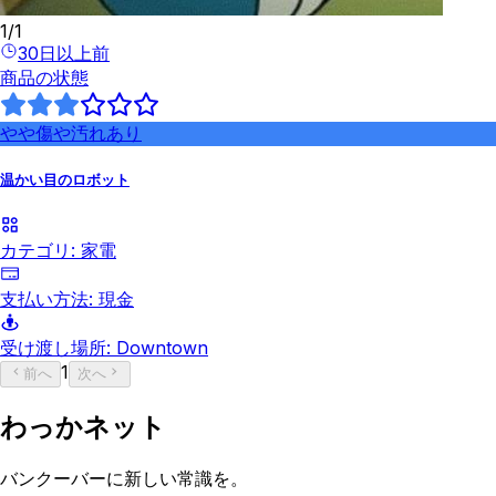
1
/
1
30日以上前
商品の状態
やや傷や汚れあり
温かい目のロボット
カテゴリ:
家電
支払い方法:
現金
受け渡し場所:
Downtown
1
前へ
次へ
わっかネット
バンクーバーに新しい常識を。