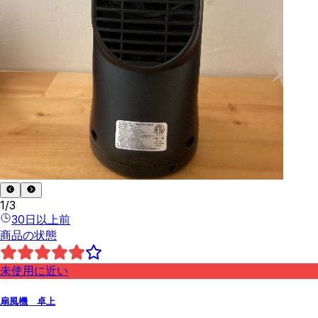
1
/
3
30日以上前
商品の状態
未使用に近い
扇風機 卓上